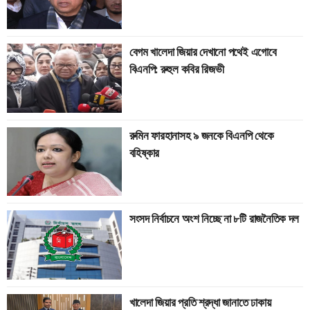
বেগম খালেদা জিয়ার দেখানো পথেই এগোবে
বিএনপি: রুহুল কবির রিজভী
রুমিন ফারহানাসহ ৯ জনকে বিএনপি থেকে
বহিষ্কার
সংসদ নির্বাচনে অংশ নিচ্ছে না ৮টি রাজনৈতিক দল
খালেদা জিয়ার প্রতি শ্রদ্ধা জানাতে ঢাকায়