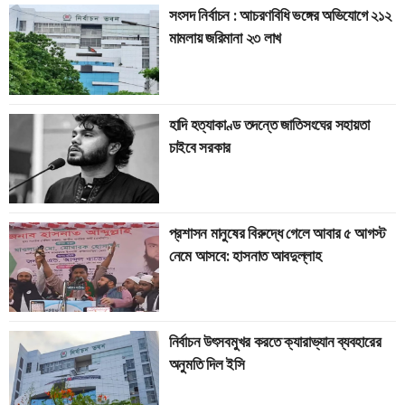
সংসদ নির্বাচন : আচরণবিধি ভঙ্গের অভিযোগে ২১২
মামলায় জরিমানা ২৩ লাখ
হাদি হত্যাকাণ্ড তদন্তে জাতিসংঘের সহায়তা
চাইবে সরকার
প্রশাসন মানুষের বিরুদ্ধে গেলে আবার ৫ আগস্ট
নেমে আসবে: হাসনাত আবদুল্লাহ
নির্বাচন উৎসবমুখর করতে ক্যারাভ্যান ব্যবহারের
অনুমতি দিল ইসি