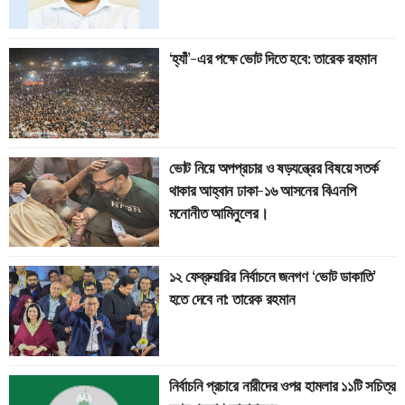
‘হ্যাঁ’-এর পক্ষে ভোট দিতে হবে: তারেক রহমান
ভোট নিয়ে অপপ্রচার ও ষড়যন্ত্রের বিষয়ে সতর্ক
থাকার আহ্বান ঢাকা-১৬ আসনের বিএনপি
মনোনীত আমিনুলের।
১২ ফেব্রুয়ারির নির্বাচনে জনগণ ‘ভোট ডাকাতি’
হতে দেবে না: তারেক রহমান
নির্বাচনি প্রচারে নারীদের ওপর হামলার ১১টি সচিত্র