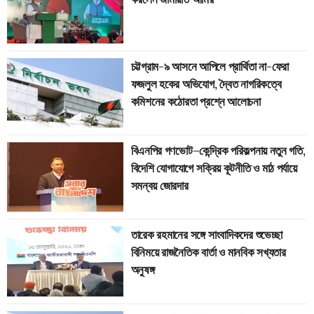
চট্টগ্রাম-৯ আসনে আপিলে প্রার্থিতা না-ফেরা
ফজলুল হকের অভিযোগ, দ্বৈত নাগরিকত্বে
কমিশনের কঠোরতা প্রশ্নে আলোচনা
বিএনপির গণভোট–কেন্দ্রিক পরিকল্পনায় নতুন গতি,
বিদেশি যোগাযোগে সক্রিয় কূটনীতি ও মাঠ পর্যায়ে
সমন্বয় জোরদার
তারেক রহমানের সঙ্গে সাংবাদিকদের শুভেচ্ছা
বিনিময়ে রাজনৈতিক বার্তা ও মানবিক সখ্যতার
অনুষঙ্গ