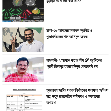
চূড়ান্ত ফলে কার কত আসন
ঢাকা-১৬ আসনের ফলাফল স্থগিত ও
পুনঃনির্বাচনের দাবি আমিনুল হকের
রাজশাহী-২ আসনে ধানের শীষ 🌾 প্রতীকের
প্রার্থী মিজানুর রহমান মিনুর বেসরকারি জয়
ত্রয়োদশ জাতীয় সংসদ নির্বাচনের ফলাফল: ভূমিধস
জয়, নতুন রাজনৈতিক সমীকরণ ও সরকারের
রূপরেখা