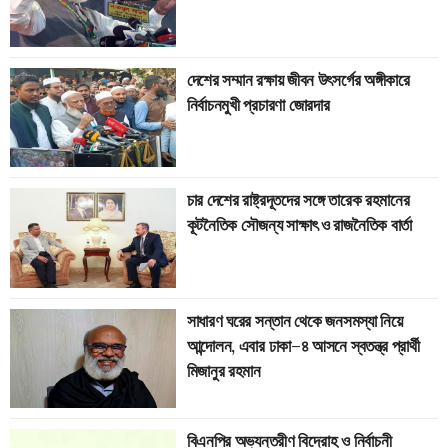
দেশের সম্মান রক্ষায় জীবন উৎসর্গের অঙ্গীকারে
নির্বাচনমুখী প্রচারণা জোরদার
চার দেশের রাষ্ট্রদূতদের সঙ্গে তারেক রহমানের
কূটনৈতিক সৌজন্য সাক্ষাৎ ও রাজনৈতিক বার্তা
সাধারণ ঘরের সন্তান থেকে জনসমস্যা নিয়ে
আন্দোলন, এবার ঢাকা–৪ আসনে স্বতন্ত্র প্রার্থী
মিজানুর রহমান
বিএনপির অভ্যন্তরীণ বিদ্রোহ ও নির্বাচনী