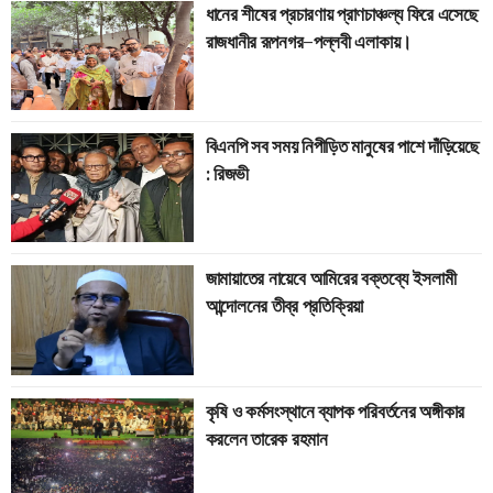
ধানের শীষের প্রচারণায় প্রাণচাঞ্চল্য ফিরে এসেছে
রাজধানীর রূপনগর–পল্লবী এলাকায়।
বিএনপি সব সময় নিপীড়িত মানুষের পাশে দাঁড়িয়েছে
: রিজভী
জামায়াতের নায়েবে আমিরের বক্তব্যে ইসলামী
আন্দোলনের তীব্র প্রতিক্রিয়া
কৃষি ও কর্মসংস্থানে ব্যাপক পরিবর্তনের অঙ্গীকার
করলেন তারেক রহমান