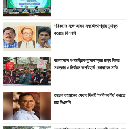
শরিকদের সঙ্গে আসন সমঝোতা প্রায় চূড়ান্ত
করেছে বিএনপি
বাংলাদেশে গণতান্ত্রিক বন্দোবস্তের জন্য বিচার,
সংস্কার ও নির্বাচন অপরিহার্য: জোনায়েদ সাকি
তারেক রহমানের ফেরার দিনটি ‘অবিস্মরণীয়’ করতে
চায় বিএনপি