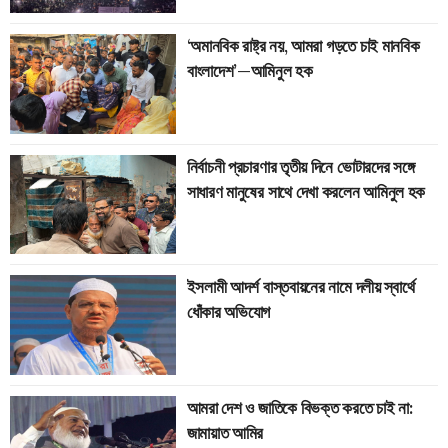
‘অমানবিক রাষ্ট্র নয়, আমরা গড়তে চাই মানবিক
বাংলাদেশ’—আমিনুল হক
নির্বাচনী প্রচারণার তৃতীয় দিনে ভোটারদের সঙ্গে
সাধারণ মানুষের সাথে দেখা করলেন আমিনুল হক
ইসলামী আদর্শ বাস্তবায়নের নামে দলীয় স্বার্থে
ধোঁকার অভিযোগ
আমরা দেশ ও জাতিকে বিভক্ত করতে চাই না:
জামায়াত আমির