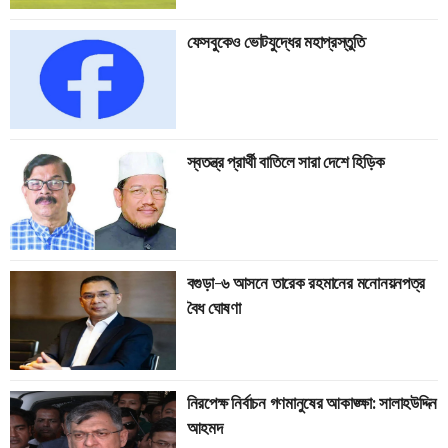
ফেসবুকেও ভোটযুদ্ধের মহাপ্রস্তুতি
স্বতন্ত্র প্রার্থী বাতিলে সারা দেশে হিড়িক
বগুড়া-৬ আসনে তারেক রহমানের মনোনয়নপত্র
বৈধ ঘোষণা
নিরপেক্ষ নির্বাচন গণমানুষের আকাঙ্ক্ষা: সালাহউদ্দিন
আহমদ