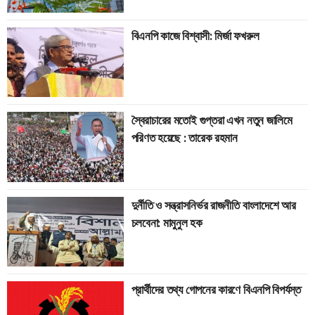
বিএনপি কাজে বিশ্বাসী: মির্জা ফখরুল
স্বৈরাচারের মতোই গুপ্তরা এখন নতুন জালিমে
পরিণত হয়েছে : তারেক রহমান
দুর্নীতি ও সন্ত্রাসনির্ভর রাজনীতি বাংলাদেশে আর
চলবেনা: মামুনুল হক
প্রার্থীদের তথ্য গোপনের কারণে বিএনপি বিপর্যস্ত