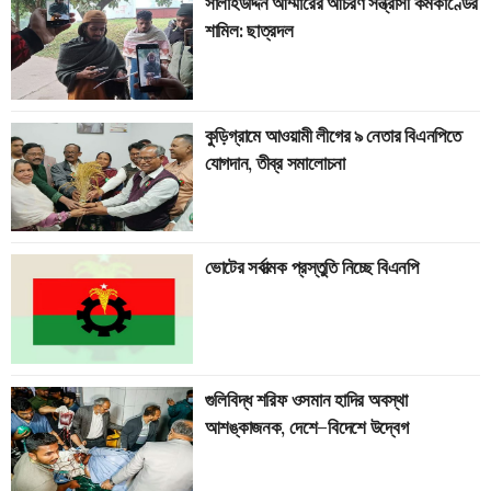
সালাহউদ্দিন আম্মারের আচরণ সন্ত্রাসী কর্মকাণ্ডের
শামিল: ছাত্রদল
কুড়িগ্রামে আওয়ামী লীগের ৯ নেতার বিএনপিতে
যোগদান, তীব্র সমালোচনা
ভোটের সর্বাত্মক প্রস্তুতি নিচ্ছে বিএনপি
গুলিবিদ্ধ শরিফ ওসমান হাদির অবস্থা
আশঙ্কাজনক, দেশে–বিদেশে উদ্বেগ