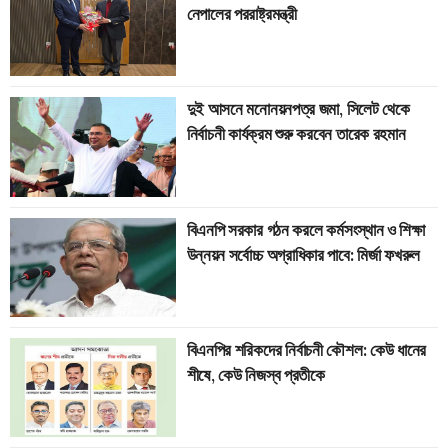
নেপালের পররাষ্ট্রমন্ত্রী
দুই আসনে মনোনয়নপত্র জমা, সিলেট থেকে
নির্বাচনী কার্যক্রম শুরু করবেন তারেক রহমান
বিএনপি সরকার গঠন করলে কর্মসংস্থান ও শিক্ষা
উন্নয়ন সর্বোচ্চ অগ্রাধিকার পাবে: মির্জা ফখরুল
বিএনপির শরিকদের নির্বাচনী কৌশল: কেউ ধানের
শীষে, কেউ নিজস্ব প্রতীকে