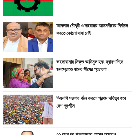
আসলাম চৌধুরী ও সারোয়ার আলমগীরের নির্বাচন
করতে কোনো বাধা নেই
ভালোবাসায় সিক্ত আমিনুল হক, দ্বাদশ দিনে
জনস্রোতে ধানের শীষের প্রচারণা
বিএনপি সরকার গঠন করলে প্রথম দায়িত্ব হবে
দেশ পুনর্গঠন
২২ বছর পর খুলনা সফর, যাবেন যশোরও