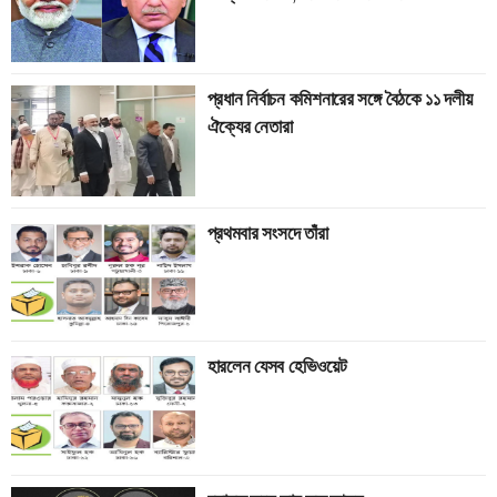
প্রধান নির্বাচন কমিশনারের সঙ্গে বৈঠকে ১১ দলীয়
ঐক্যের নেতারা
প্রথমবার সংসদে তাঁরা
হারলেন যেসব হেভিওয়েট