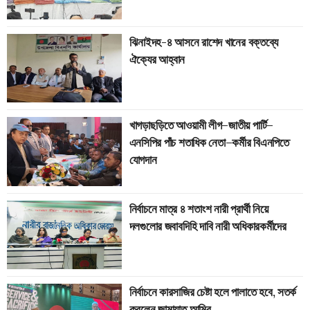
ঝিনাইদহ-৪ আসনে রাশেদ খানের বক্তব্যে
ঐক্যের আহ্বান
খাগড়াছড়িতে আওয়ামী লীগ–জাতীয় পার্টি–
এনসিপির পাঁচ শতাধিক নেতা–কর্মীর বিএনপিতে
যোগদান
নির্বাচনে মাত্র ৪ শতাংশ নারী প্রার্থী নিয়ে
দলগুলোর জবাবদিহি দাবি নারী অধিকারকর্মীদের
নির্বাচনে কারসাজির চেষ্টা হলে পালাতে হবে, সতর্ক
করলেন জামায়াত আমির