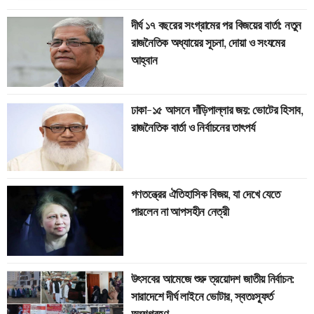
দীর্ঘ ১৭ বছরের সংগ্রামের পর বিজয়ের বার্তা: নতুন
রাজনৈতিক অধ্যায়ের সূচনা, দোয়া ও সংযমের
আহ্বান
ঢাকা-১৫ আসনে দাঁড়িপাল্লার জয়: ভোটের হিসাব,
রাজনৈতিক বার্তা ও নির্বাচনের তাৎপর্য
গণতন্ত্রের ঐতিহাসিক বিজয়, যা দেখে যেতে
পারলেন না আপসহীন নেত্রী
উৎসবের আমেজে শুরু ত্রয়োদশ জাতীয় নির্বাচন:
সারাদেশে দীর্ঘ লাইনে ভোটার, স্বতঃস্ফূর্ত
অংশগ্রহণ