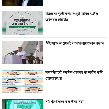
বাড়ছে আগ্রহী দলের সংখ্যা, আসন বণ্টনে
জটিলতায় জামায়াত
‘উই হ্যাভ আ প্ল্যান’: গণসংবর্ধনায় তারেক রহমান
লালমনিরহাটে তফসিল ঘোষণার পর জাতীয় পার্টির
নেতারা তৎপর
মাঠ প্রশাসনের সঙ্গে ইসির সভা