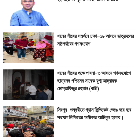
ধানের শীষের সমর্থনে ঢাকা–১৬ আসনে ছাত্রদলের
মাঠপর্যায়ের গণসংযোগ
ধানের শীষের পক্ষে পাবনা–৩ আসনে গণসংযোগে
ছাত্রদল পশ্চিমের সাবেক যুগ্ম আহ্বায়ক
মোস্তাফিজুর রহমান (বাপ্পি)
মিরপুর–পল্লবীতে গ্যাস সিন্ডিকেট ভেঙে ঘরে ঘরে
সংযোগ নিশ্চিতের অঙ্গীকার আমিনুল হকের।