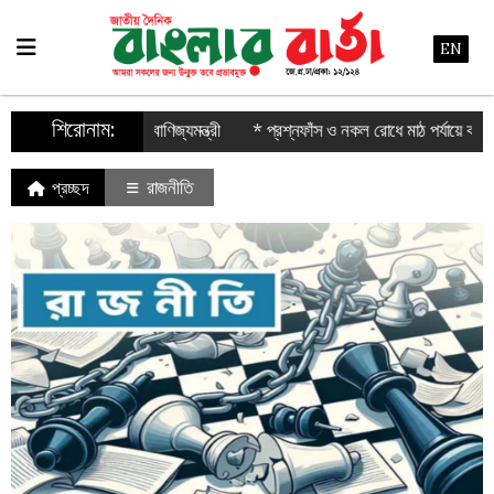
EN
শিরোনাম:
 বাণিজ্যমন্ত্রী
* প্রশ্নফাঁস ও নকল রোধে মাঠ পর্যায়ে কঠোর তদারকি করা হবে : শিক্ষাম
রাজনীতি
প্রচ্ছদ