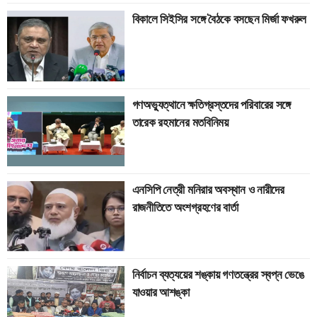
বিকালে সিইসির সঙ্গে বৈঠকে বসছেন মির্জা ফখরুল
গণঅভ্যুত্থানে ক্ষতিগ্রস্তদের পরিবারের সঙ্গে
তারেক রহমানের মতবিনিময়
এনসিপি নেত্রী মনিরার অবস্থান ও নারীদের
রাজনীতিতে অংশগ্রহণের বার্তা
নির্বাচন ব্যত্যয়ের শঙ্কায় গণতন্ত্রের স্বপ্ন ভেঙে
যাওয়ার আশঙ্কা