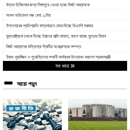
উন্নত চিকিৎসার জন্য সিঙ্গাপুরে নেওয়া হচ্ছে মির্জা আব্বাসকে
সংসদ অধিবেশন শুরু বেলা ১১টায়
ইশতেহারের প্রতিশ্রুতি বাস্তবায়নে জোর দিচ্ছে বিএনপি সরকার
যুক্তরাষ্ট্রকে চমকে দিচ্ছে ইরানের পাল্টা আঘাত, বদলে যাচ্ছে যুদ্ধের হিসাব
মির্জা আব্বাসের মস্তিষ্কে দ্বিতীয় অস্ত্রোপচার সম্পন্ন
ইমাম-মুয়াজ্জিন ও পুরোহিতদের সম্মানী কার্যক্রম উদ্বোধন করলেন প্রধানমন্ত্রী
সব খবর
পাকিস্তানকে হেসেখেলে হারাল বাংলাদেশ
অপারেশন ট্রু প্রমিজ ৪: ৪০তম ধাপে ইসরায়েলে ইরান-হিজবুল্লাহর যৌথ হামলা
আরো পড়ুন
শুধু জুলাই জাতীয় সনদ নয়, নির্বাচনী ইশতেহার বাস্তবায়নে আমরা অঙ্গীকারবদ্ধ :
স্বরাষ্ট্রমন্ত্রী
ত্রয়োদশ সংসদের প্রথম অধিবেশনে থাকছে যেসব কার্যসূচি
স্পিকার-ডেপুটি স্পিকার : অভিজ্ঞরা পাবেন অগ্রাধিকার
জনগণকে দেওয়া সরকারের প্রতিশ্রুতি বিন্দুমাত্র পরিবর্তন হবে না : প্রধানমন্ত্রী তারেক