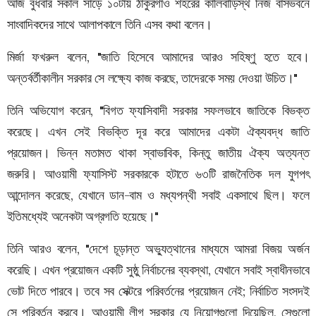
আজ বুধবার সকাল সাড়ে ১০টায় ঠাকুরগাঁও শহরের কালিবাড়িস্থ নিজ বাসভবনে
সাংবাদিকদের সাথে আলাপকালে তিনি এসব কথা বলেন।
মির্জা ফখরুল বলেন, "জাতি হিসেবে আমাদের আরও সহিষ্ণু হতে হবে।
অন্তর্বর্তীকালীন সরকার সে লক্ষ্যে কাজ করছে, তাদেরকে সময় দেওয়া উচিত।"
তিনি অভিযোগ করেন, "বিগত ফ্যাসিবাদী সরকার সফলভাবে জাতিকে বিভক্ত
করেছে। এখন সেই বিভক্তি দূর করে আমাদের একটা ঐক্যবদ্ধ জাতি
প্রয়োজন। ভিন্ন মতামত থাকা স্বাভাবিক, কিন্তু জাতীয় ঐক্য অত্যন্ত
জরুরি। আওয়ামী ফ্যাসিস্ট সরকারকে হটাতে ৬৩টি রাজনৈতিক দল যুগপৎ
আন্দোলন করেছে, যেখানে ডান-বাম ও মধ্যপন্থী সবাই একসাথে ছিল। ফলে
ইতিমধ্যেই অনেকটা অগ্রগতি হয়েছে।"
তিনি আরও বলেন, "দেশে চূড়ান্ত অভ্যুত্থানের মাধ্যমে আমরা বিজয় অর্জন
করেছি। এখন প্রয়োজন একটি সুষ্ঠু নির্বাচনের ব্যবস্থা, যেখানে সবাই স্বাধীনভাবে
ভোট দিতে পারবে। তবে সব সেক্টরে পরিবর্তনের প্রয়োজন নেই; নির্বাচিত সংসদই
সে পরিবর্তন করবে। আওয়ামী লীগ সরকার যে নিয়োগগুলো দিয়েছিল, সেগুলো