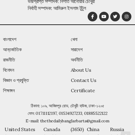
ভারপ্রাপ্ত সম্পাদক: নিশাত আনোয়ার চৌধুরী
নির্বাহী সম্পাদক: আমিরুল ইসলাম টুটুল
বাংলাদেশ
খেলা
আন্তর্জাতিক
সারাদেশ
রাজনীতি
অর্থনীতি
বিনোদন
About Us
বিজ্ঞান ও প্রযুক্তি
Contact Us
শিক্ষাঙ্গন
Certificate
ঠিকানা: ১০৯, আজিমপুর রোড, চৌধুরী হাউজ, ঢাকা-১২০৫
ফোন:
01711112197, 01534927233, 01885522122
E-mail:
thethedailybanglarbarta@gmail.com
United States
Canada
(3650)
China
Russia