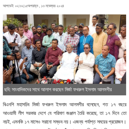
আপডেট: ০২:৩২:১৫অপরাহ্ন , ১৩ নভেম্বর ২০২৪
ছবি: সাংবাদিকদের সাথে আলাপ করছেন মির্জা ফখরুল ইসলাম আলমগীর
বিএনপি মহাসচিব মির্জা ফখরুল ইসলাম আলমগীর বলেছেন, গত ১৭ বছরে
আওয়ামী লীগ সরকার দেশে যে পরিমাণ জঞ্জাল তৈরি করেছে, তা ১৭ দিনে তো
নয়ই, এমনকি ১৭ মাসেও সরানো সম্ভব নয়। এজন্য পর্যাপ্ত সময়ের প্রয়োজন।