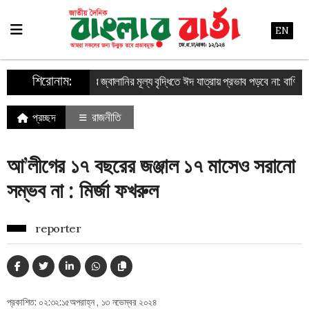
EN
শিরোনাম:
* বিশ্ব বাজারে জ্বালানির মূল্য বৃদ্ধিতে ঈদ যাত্রায় প্রভাব পড়বে না: বাণিজ্যমন্ত্রী
রাজনীতি
প্রচ্ছদ
আ’লীগের ১৭ বছরের জঞ্জাল ১৭ মাসেও সরানো
সম্ভব না : মির্জা ফখরুল
reporter
প্রকাশিত: ০২:৩২:১৫অপরাহ্ন , ১৩ নভেম্বর ২০২৪