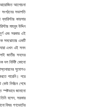
রাম আয়োজিত আলোচনা
অপারেশন ট্রু প্রমিজ ৪: ৪০তম ধাপে ইসরায়েলে ইরান-
হিজবুল্লাহর যৌথ হামলা
ন সংগঠনের সভাপতি
্যারিস্টার কায়সার
শুধু জুলাই জাতীয় সনদ নয়, নির্বাচনী ইশতেহার বাস্তবায়নে
আমরা অঙ্গীকারবদ্ধ : স্বরাষ্ট্রমন্ত্রী
্টার মাহবুব উদ্দিন
বপূর্ণ এবং সরকার এই
ত্রয়োদশ সংসদের প্রথম অধিবেশনে থাকছে যেসব
কার্যসূচি
তিক সমঝোতার একটি
, যারা এখন এই সনদ
স্পিকার-ডেপুটি স্পিকার : অভিজ্ঞরা পাবেন অগ্রাধিকার
ুলাই জাতীয় সনদের
জনগণকে দেওয়া সরকারের প্রতিশ্রুতি বিন্দুমাত্র পরিবর্তন
 দল নির্দিষ্ট কোনো
হবে না : প্রধানমন্ত্রী তারেক রহমান
বাস্তবায়নের সুযোগও
তেহরানের মেহরাবাদ আন্তর্জাতিক বিমানবন্দরের কাছে বড়
র করতে পারেনি। পরে
বিস্ফোরণ
কেউ নির্বাচন শেষে
বাংলাদেশ-পাকিস্তান প্রথম ওয়ানডে আজ
স্পষ্টভাবে জানানো
যুদ্ধ চলবে আর কত দিন? মুখ খুললেন ট্রাম্প
 তিনি বলেন, সরকার
এবার মির্জা আব্বাসকে ‘গালি’ দিলেন নাসীরুদ্দীন পাটওয়ারী
কোনো বিষয় গণভোটের