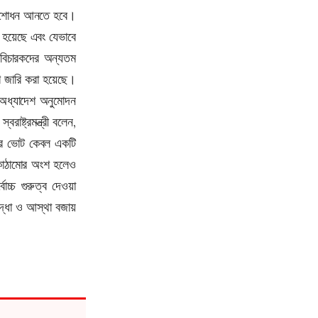
খালে মাছের চাষ ও খালপাড়ে বৃক্ষরোপণ কর্মসূচি শুরু হবে :
 সংশোধন আনতে হবে।
ত্রাণমন্ত্রী
ো হয়েছে এবং যেভাবে
দেশে নারী ক্ষমতায়নের ভিত্তি দেন জিয়াউর রহমান :
ণ বিচারকদের অন্যতম
রাষ্ট্রপতি
শ জারি করা হয়েছে।
 অধ্যাদেশ অনুমোদন
ষ্ট্রমন্ত্রী বলেন,
াদের ভোট কেবল একটি
 কাঠামোর অংশ হলেও
োচ্চ গুরুত্ব দেওয়া
রদ্ধা ও আস্থা বজায়