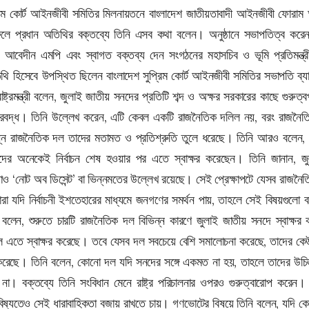
প্রিম কোর্ট আইনজীবী সমিতির মিলনায়তনে বাংলাদেশ জাতীয়তাবাদী আইনজীবী ফো
লে প্রধান অতিথির বক্তব্যে তিনি এসব কথা বলেন। অনুষ্ঠানে সভাপতিত্ব করে
বেদীন এমপি এবং স্বাগত বক্তব্য দেন সংগঠনের মহাসচিব ও ভূমি প্রতিমন্ত্রী ব
থি হিসেবে উপস্থিত ছিলেন বাংলাদেশ সুপ্রিম কোর্ট আইনজীবী সমিতির সভাপতি ব্যারিস
্ট্রমন্ত্রী বলেন, জুলাই জাতীয় সনদের প্রতিটি শব্দ ও অক্ষর সরকারের কাছে গুরুত্
কারবদ্ধ। তিনি উল্লেখ করেন, এটি কেবল একটি রাজনৈতিক দলিল নয়, বরং রাজনৈ
বিভিন্ন রাজনৈতিক দল তাদের মতামত ও প্রতিশ্রুতি তুলে ধরেছে। তিনি আরও বলেন
দের অনেকেই নির্বাচন শেষ হওয়ার পর এতে স্বাক্ষর করেছেন। তিনি জানান, জ
 ‘নোট অব ডিসেন্ট’ বা ভিন্নমতের উল্লেখ রয়েছে। সেই প্রেক্ষাপটে যেসব রাজনৈতিক
রা যদি নির্বাচনী ইশতেহারের মাধ্যমে জনগণের সমর্থন পায়, তাহলে সেই বিষয়গুলো 
ত্রী বলেন, শুরুতে চারটি রাজনৈতিক দল বিভিন্ন কারণে জুলাই জাতীয় সনদে স্বাক্ষ
 এতে স্বাক্ষর করেছে। তবে যেসব দল সবচেয়ে বেশি সমালোচনা করেছে, তাদের কেউ 
করেছে। তিনি বলেন, কোনো দল যদি সনদের সঙ্গে একমত না হয়, তাহলে তাদের উচিত 
া। বক্তব্যে তিনি সংবিধান মেনে রাষ্ট্র পরিচালনার ওপরও গুরুত্বারোপ করেন।
বিষ্যতেও সেই ধারাবাহিকতা বজায় রাখতে চায়। গণভোটের বিষয়ে তিনি বলেন, যদি 