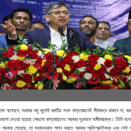
িন আহমদ বলেছেন, সরকার শুধু জুলাই জাতীয় সনদ বাস্তবায়নেই সীমাবদ্ধ থাকবে না, বরং
িগুলো দেওয়া হয়েছে সেগুলো বাস্তবায়নেও সরকার দৃঢ়ভাবে অঙ্গীকারবদ্ধ। তিনি ব
িত্ব সরকার পেয়েছে, তা যথাযথভাবে পালন করতে সরকার প্রতিশ্রুতিবদ্ধ এবং সেই ল