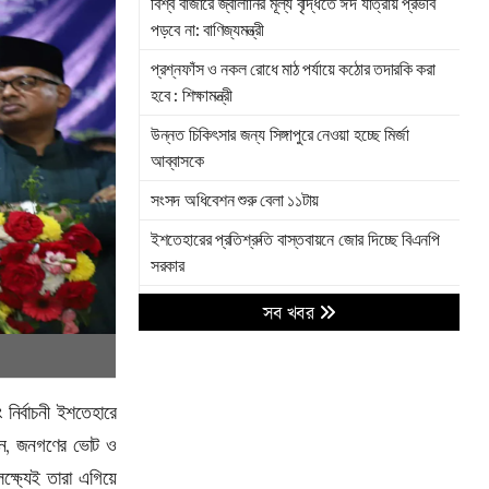
বিশ্ব বাজারে জ্বালানির মূল্য বৃদ্ধিতে ঈদ যাত্রায় প্রভাব
পড়বে না: বাণিজ্যমন্ত্রী
প্রশ্নফাঁস ও নকল রোধে মাঠ পর্যায়ে কঠোর তদারকি করা
হবে : শিক্ষামন্ত্রী
উন্নত চিকিৎসার জন্য সিঙ্গাপুরে নেওয়া হচ্ছে মির্জা
আব্বাসকে
সংসদ অধিবেশন শুরু বেলা ১১টায়
ইশতেহারের প্রতিশ্রুতি বাস্তবায়নে জোর দিচ্ছে বিএনপি
সরকার
যুক্তরাষ্ট্রকে চমকে দিচ্ছে ইরানের পাল্টা আঘাত, বদলে
সব খবর
যাচ্ছে যুদ্ধের হিসাব
মির্জা আব্বাসের মস্তিষ্কে দ্বিতীয় অস্ত্রোপচার সম্পন্ন
ইমাম-মুয়াজ্জিন ও পুরোহিতদের সম্মানী কার্যক্রম উদ্বোধন
 নির্বাচনী ইশতেহারে
করলেন প্রধানমন্ত্রী
লেন, জনগণের ভোট ও
পাকিস্তানকে হেসেখেলে হারাল বাংলাদেশ
ক্ষ্যেই তারা এগিয়ে