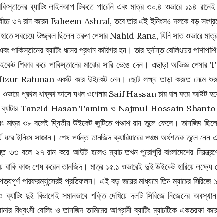
ে পাকিস্তানের ব্যাটিং লাইনআপ টিকতে পারেনি এবং মাত্র ৩০.৪ ওভারে ১১৪ রা
্বোচ্চ ৩৭ রান করেন
Faheem Ashraf
, তবে তার এই ইনিংসও দলকে বড় সংগ্রহ
 হাতে সবচেয়ে উজ্জ্বল ছিলেন তরুণ পেসার
Nahid Rana
, যিনি সাত ওভারে মাত্র
 এবং পাকিস্তানের ব্যাটিং ধসের প্রধান কারিগর হন। তার দুর্দান্ত বোলিংয়ের পাশাপাশি
ইকেট শিকার করে পাকিস্তানের মাঝের সারি ভেঙে দেন। এছাড়া অভিজ্ঞ পেসার
T
fizur Rahman
একটি করে উইকেট নেন। ছোট লক্ষ্য তাড়া করতে নেমে শুরু
ীয় ওভারে প্রথম ধাক্কা আসে যখন ওপেনার
Saif Hassan
চার রান করে আউট হয়
ব্যাটার
Tanzid Hasan Tamim
ও
Najmul Hossain Shanto
য় এবং মাত্র ৩৮ বলেই দ্বিতীয় উইকেট জুটিতে পঞ্চাশ রান তুলে ফেলে। তানজিদ ছিল
্য ধরে ইনিংস সাজান। শেষ পর্যন্ত তানজিদ ক্যারিয়ারের পঞ্চম অর্ধশতক তুলে নেন
ত ৩৩ বলে ২৭ রান করে আউট হলেও ম্যাচ তখন পুরোপুরি বাংলাদেশের নিয়ন্ত্র
িয়ে বাকি কাজ শেষ করেন তানজিদ। মাত্র ১৫.১ ওভারেই দুই উইকেট হারিয়ে লক্ষ্যে প
পত্যপূর্ণ পারফরম্যান্সেরই প্রতিফলন। এই বড় জয়ের মাধ্যমে তিন ম্যাচের সিরিজে 
 ব্যাটিং দুই বিভাগেই সমানভাবে শক্তি দেখিয়ে দলটি সিরিজে নিজেদের অবস্
ানার বিধ্বংসী বোলিং ও তানজিদ তামিমের আগ্রাসী ব্যাটিং ম্যাচটিকে একতরফা কর