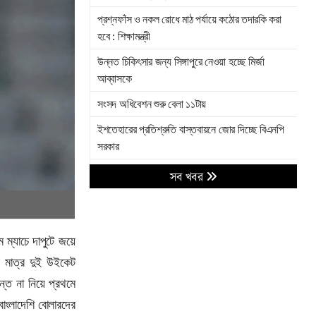
প্রশ্নফাঁস ও নকল রোধে মাঠ পর্যায়ে কঠোর তদারকি করা
হবে : শিক্ষামন্ত্রী
উন্নত চিকিৎসার জন্য সিঙ্গাপুরে নেওয়া হচ্ছে মির্জা
আব্বাসকে
সংসদ অধিবেশন শুরু বেলা ১১টায়
ইশতেহারের প্রতিশ্রুতি বাস্তবায়নে জোর দিচ্ছে বিএনপি
সরকার
যুক্তরাষ্ট্রকে চমকে দিচ্ছে ইরানের পাল্টা আঘাত, বদলে
সব খবর
যাচ্ছে যুদ্ধের হিসাব
মির্জা আব্বাসের মস্তিষ্কে দ্বিতীয় অস্ত্রোপচার সম্পন্ন
ইমাম-মুয়াজ্জিন ও পুরোহিতদের সম্মানী কার্যক্রম উদ্বোধন
 ম্যাচে দাপুটে জয়ে
করলেন প্রধানমন্ত্রী
ে মাত্র দুই উইকেট
পাকিস্তানকে হেসেখেলে হারাল বাংলাদেশ
্ত না নিয়ে প্রথমে
াংলাদেশি বোলারদের
অপারেশন ট্রু প্রমিজ ৪: ৪০তম ধাপে ইসরায়েলে ইরান-