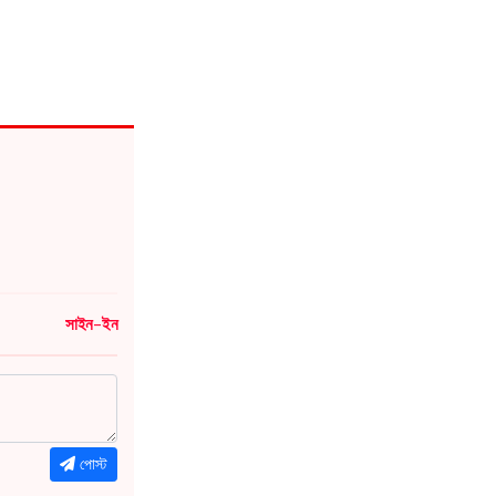
ত্রাণমন্ত্রী
দেশে নারী ক্ষমতায়নের ভিত্তি দেন জিয়াউর রহমান :
রাষ্ট্রপতি
সাইন-ইন
পোস্ট