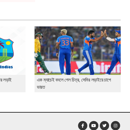
রার লড়াই
এক ম্যাচেই বদলে গেল চিত্র, সেমির লড়াইয়ে চাপে
ভারত