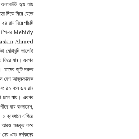
হিজবুল্লাহর যৌথ হামলা
নেই অলআউট হয়ে যায়
ের দিকে নিয়ে যেতে
শুধু জুলাই জাতীয় সনদ নয়, নির্বাচনী ইশতেহার বাস্তবায়নে
আমরা অঙ্গীকারবদ্ধ : স্বরাষ্ট্রমন্ত্রী
 ২৪ রান দিয়ে পাঁচটি
 স্পিনার
Mehidy
ত্রয়োদশ সংসদের প্রথম অধিবেশনে থাকছে যেসব
কার্যসূচি
askin Ahmed
টা মোটামুটি ভালোই
স্পিকার-ডেপুটি স্পিকার : অভিজ্ঞরা পাবেন অগ্রাধিকার
ে ফিরে যান। এরপর
জনগণকে দেওয়া সরকারের প্রতিশ্রুতি বিন্দুমাত্র পরিবর্তন
। তাদের জুটি দ্রুত
হবে না : প্রধানমন্ত্রী তারেক রহমান
েন বেশ আক্রমণাত্মক
তেহরানের মেহরাবাদ আন্তর্জাতিক বিমানবন্দরের কাছে বড়
 এবং ৪২ বলে ৬৭ রান
বিস্ফোরণ
ণে চলে যায়। এরপর
বাংলাদেশ-পাকিস্তান প্রথম ওয়ানডে আজ
ৌঁছে যায় বাংলাদেশ,
যুদ্ধ চলবে আর কত দিন? মুখ খুললেন ট্রাম্প
১-০ ব্যবধানে এগিয়ে
এবার মির্জা আব্বাসকে ‘গালি’ দিলেন নাসীরুদ্দীন পাটওয়ারী
থান আরও মজবুত করে
খালে মাছের চাষ ও খালপাড়ে বৃক্ষরোপণ কর্মসূচি শুরু হবে :
ে দেয় এবং দর্শকদের